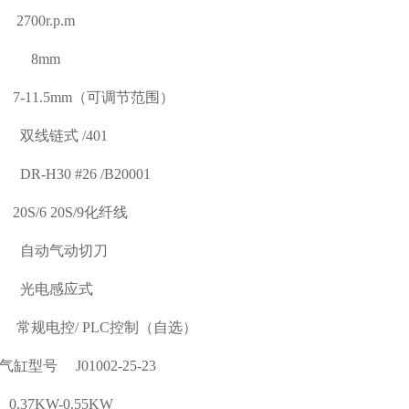
00r.p.m
 8mm
11.5mm（可调节范围）
线链式 /401
H30 #26 /B20001
/6 20S/9化纤线
自动气动切刀
光电感应式
规电控/ PLC控制（自选）
缸型号 J01002-25-23
7KW-0.55KW