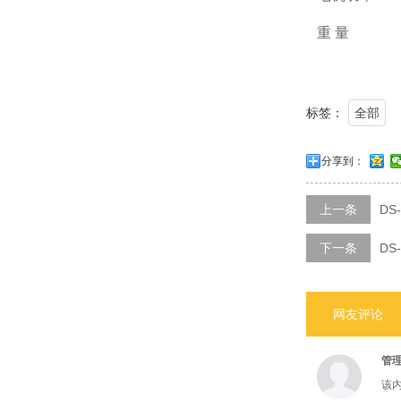
重 量 4
标签：
全部
分享到：
上一条
DS
下一条
DS
网友评论
管
该