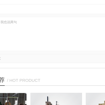
友
荐
/ HOT PRODUCT