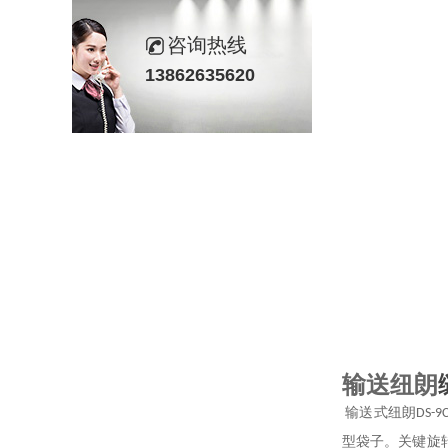
咨询热线
13862635620
输送纽朗
输送式纽朗
DS-9
型袋子。关键旋