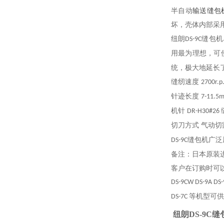
半自动
输送缝包
坏，壳体内部采
纽朗
缝包机
DS-9C
用最为理想，可
统，极大地延长
缝纫速度
2700r.
针迹长度
7-11.5
机针
DR-H30#26
切刀方式
气动切
缝包机广泛
DS-9C
备注：日本原装
客户在订购时可
DS-9CW DS-9A DS-
等机型可供
DS-7C
纽朗DS-9C