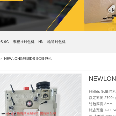
DS-9C
纸塑袋封包机
HN
输送封包机
NEWLONG纽朗DS-9C缝包机
>
NEWLO
纽朗ds-9c缝包
额定速度 2700r.
缝包厚度 8mm
针迹宽度 7-11