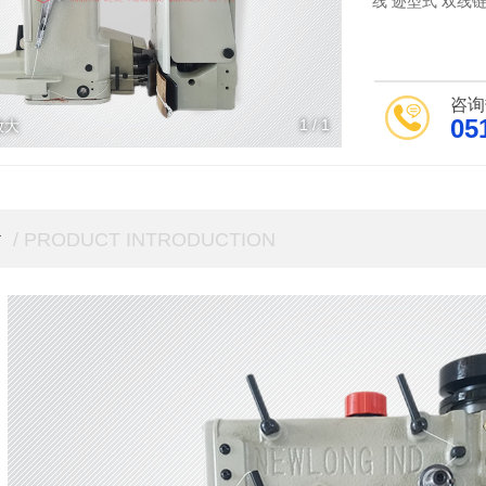
线 迹型式 双线链式
咨询
05
1
/
1
放大
介
/ PRODUCT INTRODUCTION