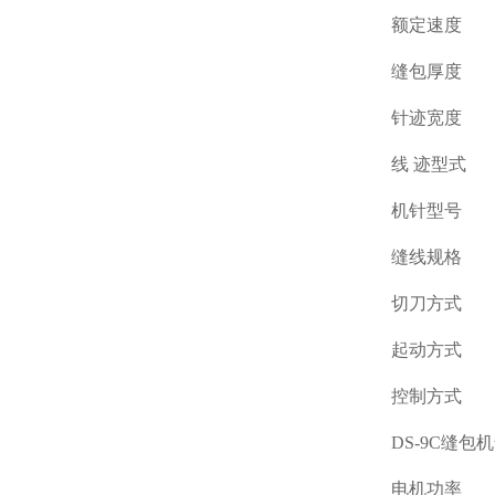
额定速度 27
缝包厚度
针迹宽度 7-
线 迹型式 双
机针型号 DR-
缝线规格 20S
切刀方式 
起动方式 
控制方式 常
DS-9C缝包机气
电机功率 0.3