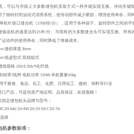
机
，可以与市面上大多数缝包机安装方式一样并能实现互换。传动关键
用了独特封闭油浴式润滑系统，使传动部件减少磨损，增强使用寿命，同
单机针袋口缝合机（
转
分），适用于各种袋子。旋转部件之间的平
2700
/
使输送机的速度达到
米
分。与现有的大多数缝合头可实现互换。所有
25
/
了运动件的使用寿命，同时降低了维修成本。
缝纫厚度
p.m
8mm
线迹型式 双线链式
mm
缝线规格
化纤线
20S/6 20S/9
割纸带
线辫 电机功率
本机重量
/
550W
45kg
用于粮食、食品、化工、化肥、日用化工、建材、饲料等行业
进口
产品
，可提供原产地证明。品质保证，欢迎惠顾！
以指定缝包机头品牌与型号：
9C DS-6AC DS-6W DS-2II DS-C DS-7A
选择
缝包机参数标准：