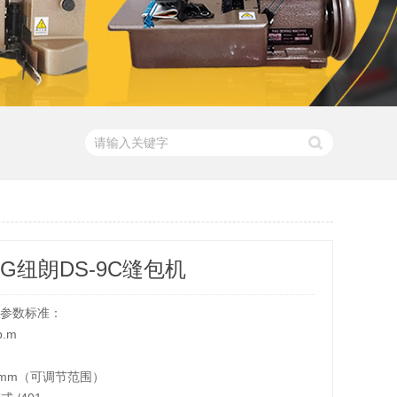
NG纽朗DS-9C缝包机
机参数标准：
p.m
.5mm（可调节范围）